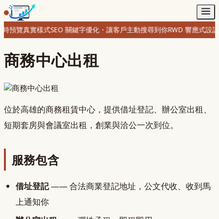
時預覽真實樣式
SEO 關鍵字優化・讓客戶主動搜尋到你
RWD 響應式設
商務中心出租
位於高雄的商務租賃中心，提供借址登記、辦公室出租、
短期套房與會議室出租，創業與洽公一次到位。
服務包含
借址登記
—— 合法商業登記地址，公文代收、收到馬
上通知你