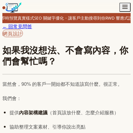
即時預覽真實樣式
SEO 關鍵字優化・讓客戶主動搜尋到你
RWD 響應式
← 回
常見問答
網頁設計
如果我沒想法、不會寫內容，你
們會幫忙嗎？
當然會，90% 的客戶一開始都不知道該寫什麼。很正常。
我們會：
提供
內容架構建議
（首頁該放什麼、怎麼介紹服務）
協助整理文案素材、引導你說出亮點